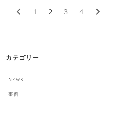
投
前
1
2
3
4
次
稿
の
の
の
ペ
ペ
ペ
ー
ー
カテゴリー
ー
ジ
ジ
ジ
NEWS
送
事例
り