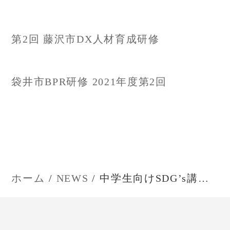
投
第2回 藤沢市DX人材育成研修
稿
ナ
袋井市BPR研修 2021年度第2回
ビ
ゲ
ー
ホーム
NEWS
中学生向けSDG’s講演を行いました
シ
ョ