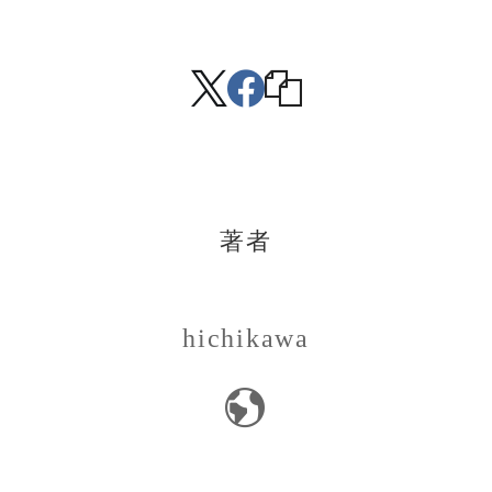
著者
hichikawa