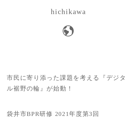
hichikawa
投
市民に寄り添った課題を考える『デジタ
稿
ル裾野の輪』が始動！
ナ
袋井市BPR研修 2021年度第3回
ビ
ゲ