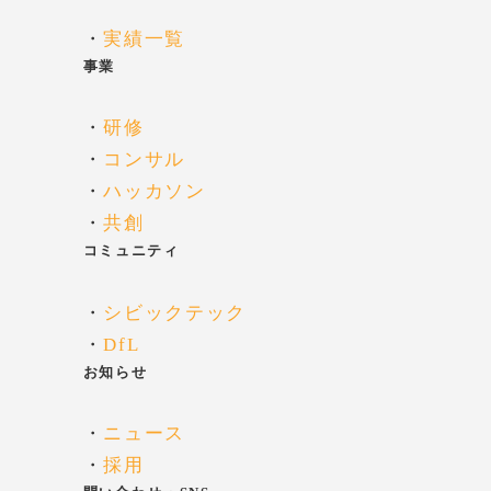
・
実績一覧
事業
・
研修
・
コンサル
・
ハッカソン
・
共創
コミュニティ
・
シビックテック
・
DfL
お知らせ
・
ニュース
・
採用