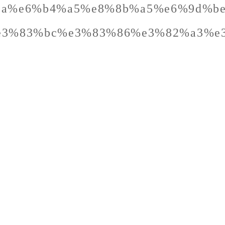
%bc%9a%e6%b4%a5%e8%8b%a5%e6%9d
e3%83%bc%e3%83%86%e3%82%a3%e
明