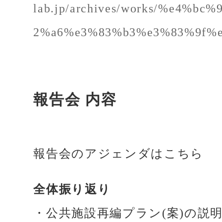
lab.jp/archives/works/%e4
2%a6%e3%83%b3%e3%83%9f%
報告会 内容
報告会のアジェンダはこちら
全体振り返り
・公共施設再編プラン(案)の説