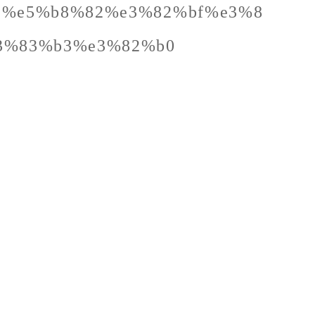
%be%e5%b8%82%e3%82%bf%e3%8
3%83%b3%e3%82%b0