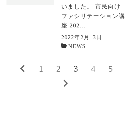
いました。 市民向け
ファシリテーション講
座 202...
2022年2月13日
NEWS
投
前
1
2
3
4
5
稿
の
次
の
ペ
の
ペ
ー
ペ
ー
ジ
ー