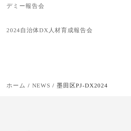
稿
デミー報告会
ナ
2024自治体DX人材育成報告会
ビ
ゲ
ー
シ
ホーム
NEWS
墨田区PJ-DX2024
ョ
ン