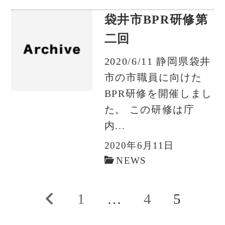
袋井市BPR研修第
二回
2020/6/11 静岡県袋井
市の市職員に向けた
BPR研修を開催しまし
た。 この研修は庁
内...
2020年6月11日
NEWS
投
前
1
…
4
5
稿
の