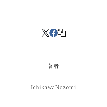
著者
IchikawaNozomi