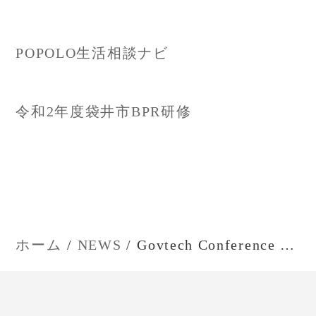
投
POPOLO生活相談ナビ
稿
ナ
令和2年度袋井市BPR研修
ビ
ゲ
ー
ホーム
NEWS
Govtech Conference Japan #04
シ
ョ