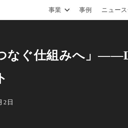
事業
事例
ニュース
つなぐ仕組みへ」——L
ト
月2日