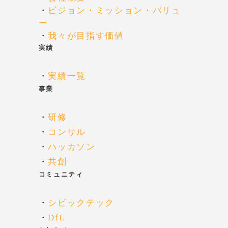
・
ビジョン・ミッション・バリュ
ー
・
我々が目指す価値
実績
・
実績一覧
事業
・
研修
・
コンサル
・
ハッカソン
・
共創
コミュニティ
・
シビックテック
・
DfL