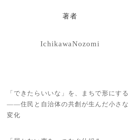
著者
IchikawaNozomi
投
「できたらいいな」を、まちで形にする
稿
――住民と自治体の共創が生んだ小さな
変化
ナ
ビ