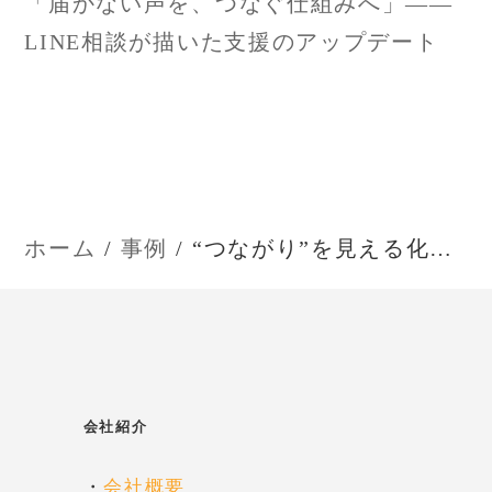
「届かない声を、つなぐ仕組みへ」——
ゲ
LINE相談が描いた支援のアップデート
ー
シ
ョ
ホーム
事例
“つながり”を見える化する――黒部市に学ぶ、地域福祉とDXの共創
ン
会社紹介
・
会社概要