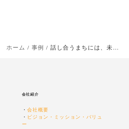
ゲ
ー
シ
ョ
ホーム
事例
話し合うまちには、未来がある──共創ワークショップとタウンミーティングが描いた地域のかたち
ン
会社紹介
・
会社概要
・
ビジョン・ミッション・バリュ
ー