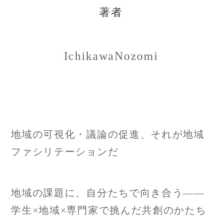
著者
IchikawaNozomi
投
地域の可視化・議論の促進、それが地域
稿
ファシリテーションだ
ナ
地域の課題に、自分たちで向き合う——
ビ
学生×地域×専門家で挑んだ共創のかたち