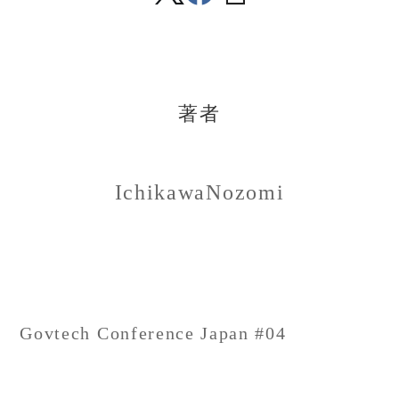
著者
IchikawaNozomi
投
Govtech Conference Japan #04
稿