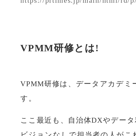
https://prtimes.jp/main/html/rd
VPMM研修とは!
VPMM研修は、データアカデ
す。
ここ最近も、自治体DXやデー
ビジョンなしで担当者の人がこ