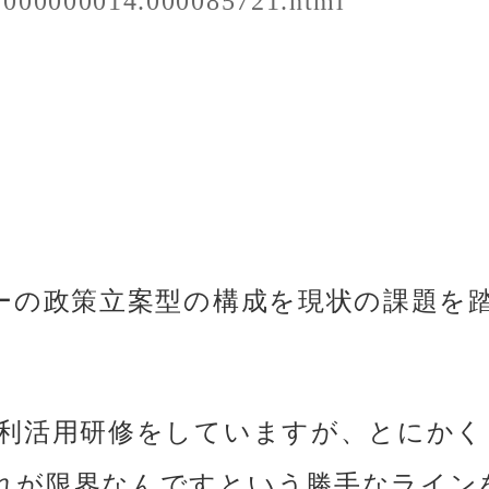
/p/000000014.000085721.html
ミーの政策立案型の構成を現状の課題を
タ利活用研修をしていますが、とにか
れが限界なんですという勝手なライン