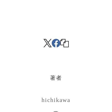
著者
hichikawa