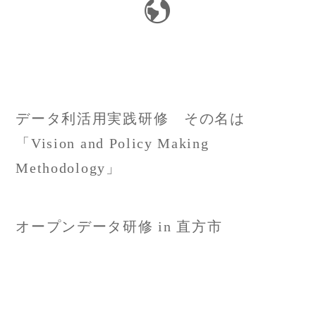
投
データ利活用実践研修 その名は
稿
「Vision and Policy Making
Methodology」
ナ
ビ
オープンデータ研修 in 直方市
ゲ
ー