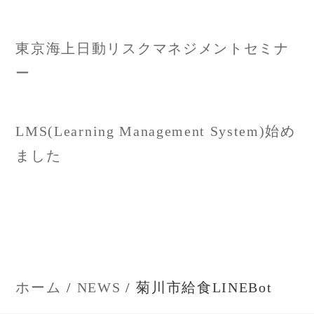
投
東京海上日動リスクマネジメントセミナ
稿
ー
ナ
LMS(Learning Management System)始め
ビ
ました
ゲ
ー
シ
ョ
ホーム
NEWS
菊川市給食LINEBot