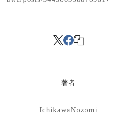
著者
IchikawaNozomi