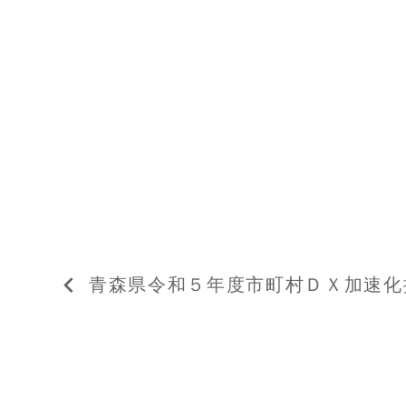
投
青森県令和５年度市町村ＤＸ加速化
稿
ナ