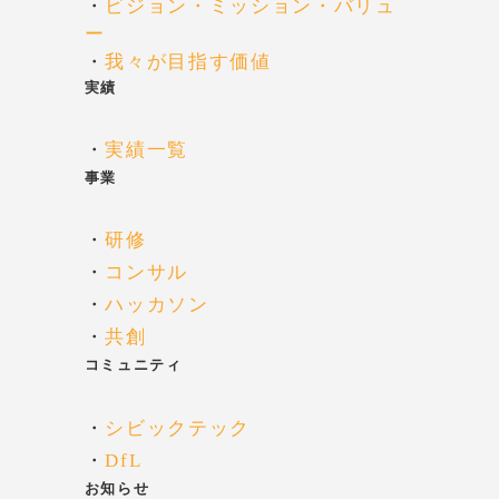
・
ビジョン・ミッション・バリュ
ー
・
我々が目指す価値
実績
・
実績一覧
事業
・
研修
・
コンサル
・
ハッカソン
・
共創
コミュニティ
・
シビックテック
・
DfL
お知らせ