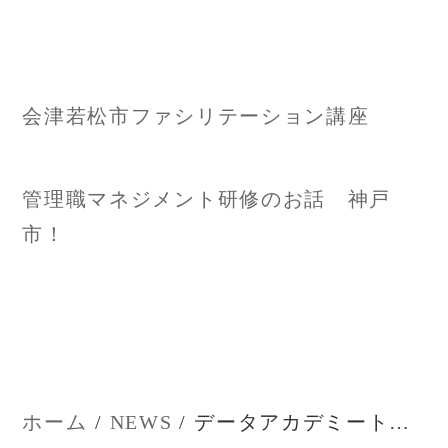
投
会津若松市ファシリテーション講座
稿
ナ
管理職マネジメント研修のお話 神戸
市！
ビ
ゲ
ー
シ
ホーム
NEWS
データアカデミートライアル！道北！