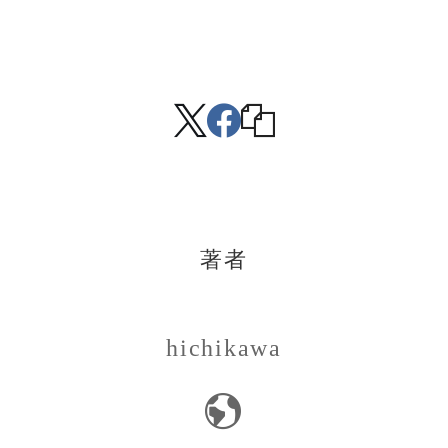
著者
hichikawa